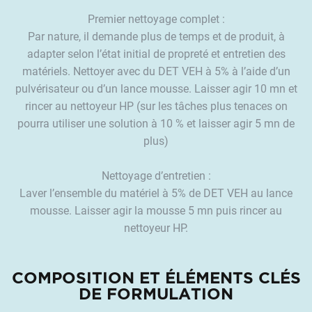
tous les coins et recoins du matériel et on voit bien ou
Premier nettoyage complet :
on a appliqué le produit.
Par nature, il demande plus de temps et de produit, à
adapter selon l’état initial de propreté et entretien des
Quels sont pour vous les avantages du DET VEH B ?
matériels. Nettoyer avec du DET VEH à 5% à l’aide d’un
Plusieurs avantages à ce produit par rapport à
pulvérisateur ou d’un lance mousse. Laisser agir 10 mn et
d'autres. Produit non agressif pour la peau ce qui est
rincer au nettoyeur HP (sur les tâches plus tenaces on
important pour moi car je ne mets pas souvent les
pourra utiliser une solution à 10 % et laisser agir 5 mn de
EPI... Le prix est correct à l’utilisation si on l’utilise
plus)
comme moi régulièrement, car plus on laisse
accumuler les salissures, plus le matériel est sale et
Nettoyage d’entretien :
plus on consomme du produit, ce n’est plus mon cas,
Laver l’ensemble du matériel à 5% de DET VEH au lance
et efficacité ++++. Et puis Alain a bien insisté sur la
mousse. Laisser agir la mousse 5 mn puis rincer au
protection avant d’aller traiter, j’applique le KLIN
nettoyeur HP.
PROTECT avec un pistolet à peinture et les produits
phytos accrochent moins à l’appareil. Ce qui diminue
COMPOSITION ET ÉLÉMENTS CLÉS
aussi mon temps de lavage et la quantité de
DE FORMULATION
nettoyant.