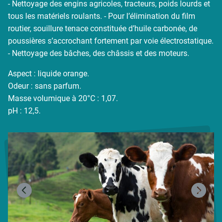
- Nettoyage des engins agricoles, tracteurs, poids lourds et
(environ 15 ans de simple rinçage au nettoyeur haute
tous les matériels roulants. - Pour l’élimination du film
pression). Bien sûr, vu l'état de base du matériel, une
routier, souillure tenace constituée d’huile carbonée, de
simple application n'a pas pu tout enlever et il a fallu
poussières s’accrochant fortement par voie électrostatique.
renouveler l'opération. Le résultat était bluffant et
- Nettoyage des bâches, des châssis et des moteurs.
nous n'attendions qu'une chose : pouvoir acheter ce
produit.
Aspect : liquide orange.
Odeur : sans parfum.
Avant le DET VEH B…
Masse volumique à 20°C : 1,07.
Avant d'avoir accès à ce produit, j'ai essayé divers
pH : 12,5.
dégraissants spécialisés ou non pour réussir à
nettoyer mon matériel. Je passais des heures avec le
nettoyeur haute pression, des éponges et divers
produits pour essayer d'avoir un résultat acceptable.
Beaucoup de temps et d'eau gaspillés pour des
résultats assez décevants.
Depuis le DET VEH B…
Depuis que j'ai ce dégraissant, je constate une baisse