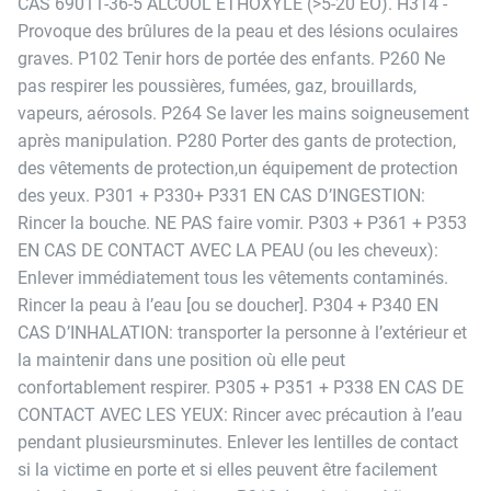
CAS 69011-36-5 ALCOOL ETHOXYLE (>5-20 EO). H314 -
perso et du domaine. Alain m’a donné des protocoles
Provoque des brûlures de la peau et des lésions oculaires
pour chaque utilisation, j’en tiens compte et les
graves. P102 Tenir hors de portée des enfants. P260 Ne
résultats ont toujours été convaincants.
pas respirer les poussières, fumées, gaz, brouillards,
vapeurs, aérosols. P264 Se laver les mains soigneusement
après manipulation. P280 Porter des gants de protection,
des vêtements de protection,un équipement de protection
des yeux. P301 + P330+ P331 EN CAS D’INGESTION:
Rincer la bouche. NE PAS faire vomir. P303 + P361 + P353
EN CAS DE CONTACT AVEC LA PEAU (ou les cheveux):
Enlever immédiatement tous les vêtements contaminés.
Rincer la peau à l’eau [ou se doucher]. P304 + P340 EN
CAS D’INHALATION: transporter la personne à l’extérieur et
la maintenir dans une position où elle peut
confortablement respirer. P305 + P351 + P338 EN CAS DE
CONTACT AVEC LES YEUX: Rincer avec précaution à l’eau
pendant plusieursminutes. Enlever les lentilles de contact
si la victime en porte et si elles peuvent être facilement