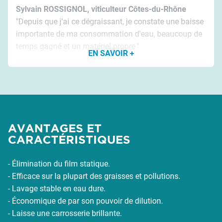
Sylvain ROSSIGNOL, viticulteur Côtes-du-Rhône
"Depuis que j'ai ce dégraissant, je constate une baisse
importante de ma consommation d'eau, beaucoup de
temps gagné et un matériel propre."
EN SAVOIR +
Comment avez-vous connu le DET VEH B ?
J'ai connu le produit grâce aux vidéos et photos sur le
groupe Facebook de matériel et viticulture. Étant
plusieurs amis intéressés par une démo, nous avons
sollicité Alain pour une présentation de ses produits.
AVANTAGES ET
Nous avons tous apprécié son professionnalisme et
CARACTÉRISTIQUES
sa pédagogie et aussi sa bonne humeur. Il nous a
présenté une gamme complète de produits qui
- Élimination du film statique.
répondent à tous les types de salissures qu'un
- Efficace sur la plupart des graisses et pollutions.
viticulteur peut rencontrer.
- Lavage stable en eau dure.
- Économique de par son pouvoir de dilution.
Nous avons pu apprécier l’efficacité du DET VEH sur
- Laisse une carrosserie brillante.
un pulvérisateur très peu entretenu par son propriétaire