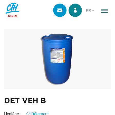
FR
DET VEH B
Hygiène
Détergent