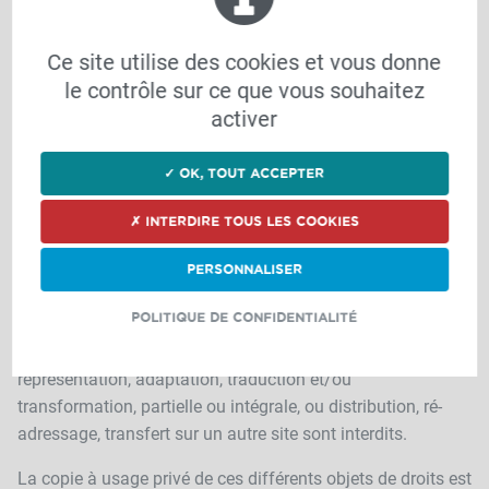
D'UTILISATION
Ce site utilise des cookies et vous donne
Toute reproduction, totale ou partielle, de ce site ou d'un ou
le contrôle sur ce que vous souhaitez
de plusieurs de ses composants, par quelque procédé que
activer
ce soit, sans autorisation expresse de CTH, est interdite, et
constituerait une contrefaçon sanctionnée par les articles
L.335-2 et suivants du Code de la propriété intellectuelle.
✓ OK, TOUT ACCEPTER
Les informations, photographies, images, textes,
✗ INTERDIRE TOUS LES COOKIES
séquences animées, et autres documents accessibles sur
le présent site Internet sont objets de droits de propriété
PERSONNALISER
industrielle et/ou intellectuelle et sont selon les cas,
POLITIQUE DE CONFIDENTIALITÉ
propriété de CTH ou de tiers ayant autorisé limitativement
CTH à les utiliser. À ce titre, toute reproduction,
représentation, adaptation, traduction et/ou
transformation, partielle ou intégrale, ou distribution, ré-
adressage, transfert sur un autre site sont interdits.
La copie à usage privé de ces différents objets de droits est