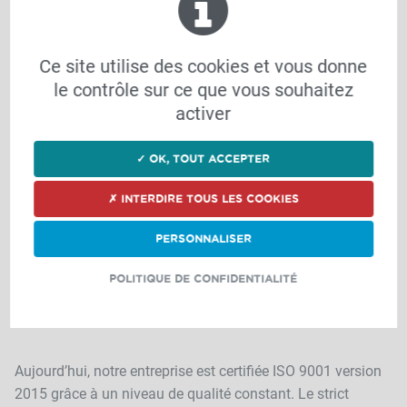
MANAGEMENT DES RELATIONS
une prise en compte pragmatique des parties
intéressées assure une meilleure maîtrise de son
Ce site utilise des cookies et vous donne
environnement pour une meilleure performance
le contrôle sur ce que vous souhaitez
activer
✓ OK, TOUT ACCEPTER
APPROCHE RISQUES ET
OPPORTUNITÉS
✗ INTERDIRE TOUS LES COOKIES
l’anticipation comme moyen de mieux maîtriser
PERSONNALISER
les résultats. Une approche pour prioriser les
risques à traiter, les opportunités
POLITIQUE DE CONFIDENTIALITÉ
Aujourd’hui, notre entreprise est certifiée ISO 9001 version
2015 grâce à un niveau de qualité constant. Le strict