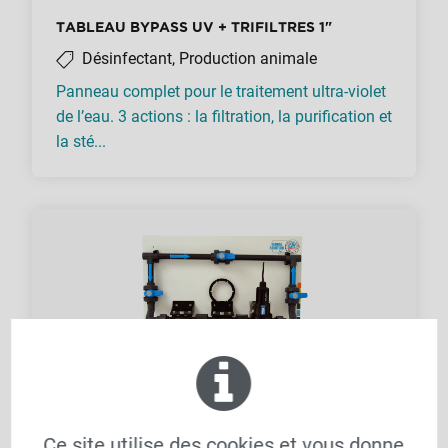
TABLEAU BYPASS UV + TRIFILTRES 1"
Désinfectant, Production animale
Panneau complet pour le traitement ultra-violet
de l’eau. 3 actions : la filtration, la purification et
la sté...
Ce site utilise des cookies et vous donne
TRIO UV