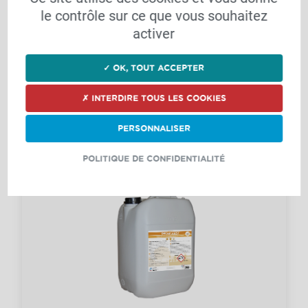
le contrôle sur ce que vous souhaitez
Désinfectant, Désinfection, Filtration,
activer
Industrie agroalimentaire et viniculture,
Matériel, Production animale, Production
✓ OK, TOUT ACCEPTER
végétale et viticulture, Filtration
Panneau complet pour le traitement ultra-violet
✗ INTERDIRE TOUS LES COOKIES
de l'eau. 3 actions : la filtration, la purification et
la sté...
PERSONNALISER
POLITIQUE DE CONFIDENTIALITÉ