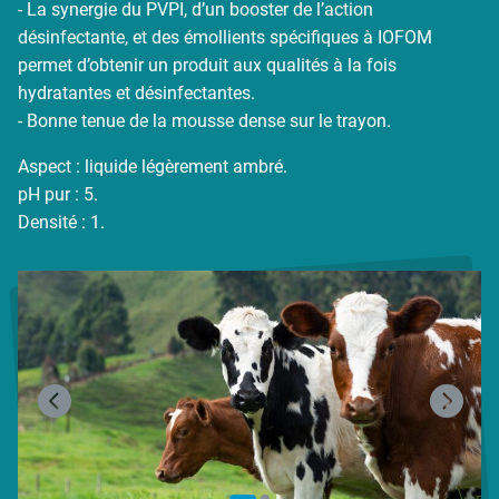
- La synergie du PVPI, d’un booster de l’action
désinfectante, et des émollients spécifiques à IOFOM
permet d’obtenir un produit aux qualités à la fois
hydratantes et désinfectantes.
- Bonne tenue de la mousse dense sur le trayon.
Aspect : liquide légèrement ambré.
pH pur : 5.
Densité : 1.