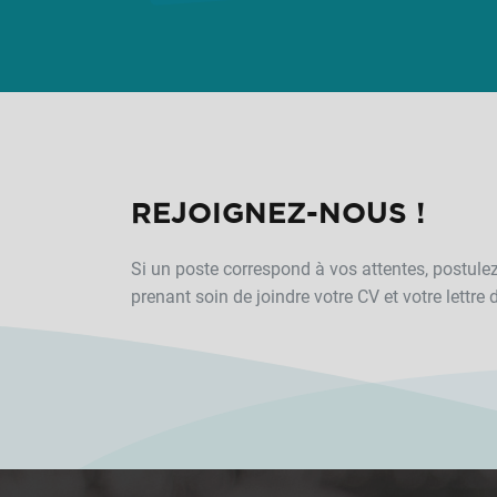
REJOIGNEZ-NOUS !
Si un poste correspond à vos attentes, postule
prenant soin de joindre votre CV et votre lettre 