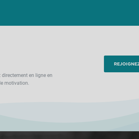
REJOIGNE
z directement en ligne en
de motivation.