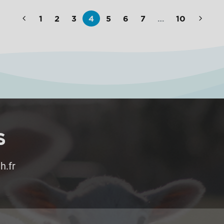
1
2
3
4
5
6
7
…
10
S
h.fr