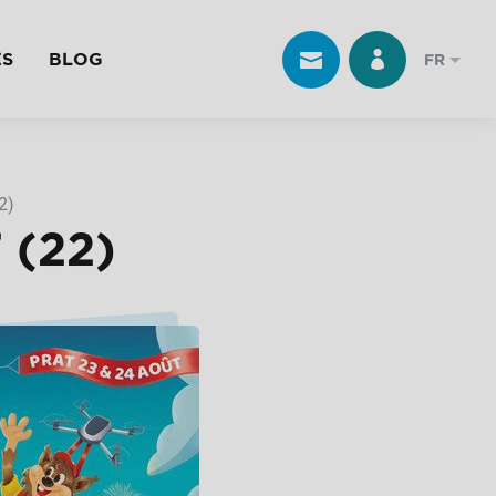
ES
BLOG
FR
2)
 (22)