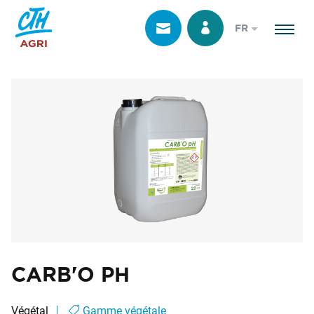
FR
CARB'O PH
Végétal
Gamme végétale