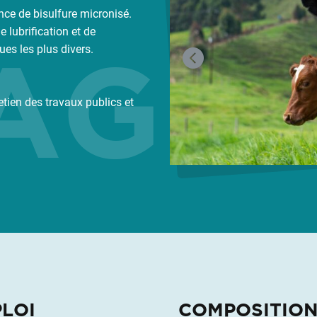
ence de bisulfure micronisé.
lubrification et de
GES
s les plus divers.
etien des travaux publics et
LOI
COMPOSITION