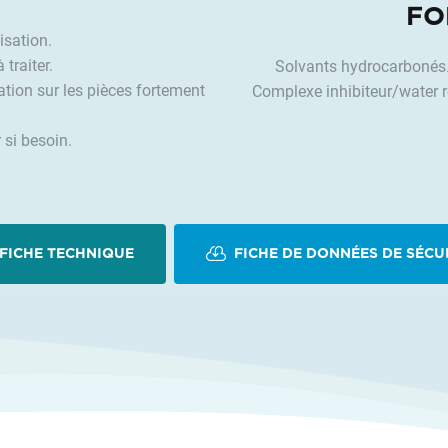
FO
lisation.
 traiter.
Solvants hydrocarbonés. 
ation sur les pièces fortement
Complexe inhibiteur/water r
r si besoin.
FICHE TECHNIQUE
FICHE DE DONNÉES DE SÉCU