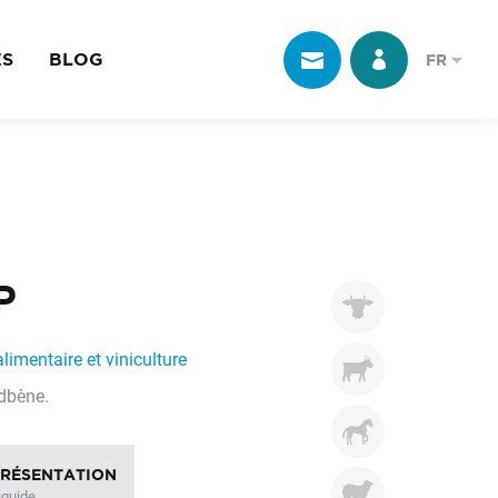
ES
BLOG
FR
P
limentaire et viniculture
dbène.
PRÉSENTATION
iquide