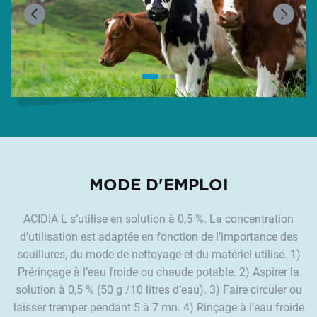
MODE D'EMPLOI
ACIDIA L s’utilise en solution à 0,5 %. La concentration
d’utilisation est adaptée en fonction de l’importance des
souillures, du mode de nettoyage et du matériel utilisé. 1)
Prérinçage à l’eau froide ou chaude potable. 2) Aspirer la
solution à 0,5 % (50 g /10 litres d’eau). 3) Faire circuler ou
laisser tremper pendant 5 à 7 mn. 4) Rinçage à l’eau froide