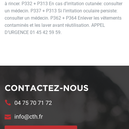
à rincer. P332 + P313 En cas d’irritation cutanée: consulter
un médecin. P337 + P313 Si l’irritation oculaire persiste:
consulter un médecin. P362 + P364 Enlever les vêtements
contaminés et les laver avant réutilisation. APPEL
D’URGENCE 01 45 42 59 59.
CONTACTEZ-NOUS
04 75 70 71 72
info@cth.fr