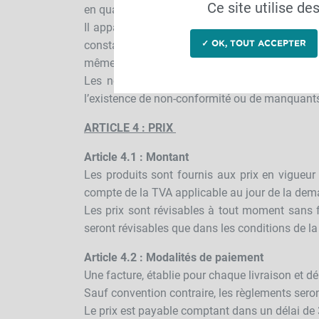
Ce site utilise d
en quantité et qualité au bon à la demande d’
Il appartiendra à l’acheteur de prouver au mo
constatés. Il devra laisser à la société CTH tou
✓ OK, TOUT ACCEPTER
même ou de faire intervenir un tiers à cette fin.
Les non-conformités et manquants avérés ser
l’existence de non-conformité ou de manquants n
ARTICLE 4 : PRIX
Article 4.1 : Montant
Les produits sont fournis aux prix en vigueu
compte de la TVA applicable au jour de la dema
Les prix sont révisables à tout moment sans f
seront révisables que dans les conditions de la 
Article 4.2 : Modalités de paiement
Une facture, établie pour chaque livraison et 
Sauf convention contraire, les règlements sero
Le prix est payable comptant dans un délai de 3