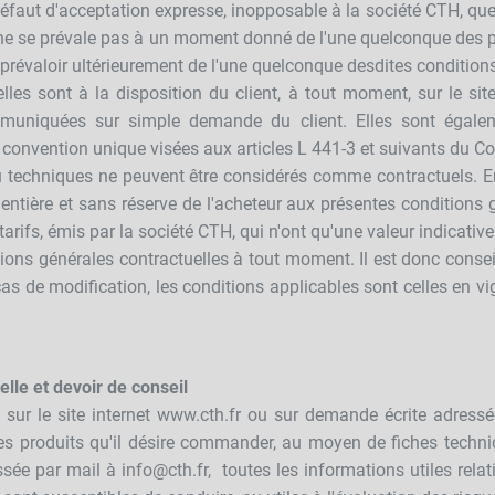
défaut d'acceptation expresse, inopposable à la société CTH, que
 ne se prévale pas à un moment donné de l'une quelconque des p
prévaloir ultérieurement de l'une quelconque desdites conditions
les sont à la disposition du client, à tout moment, sur le sit
mmuniquées sur simple demande du client. Elles sont égalem
 convention unique visées aux articles L 441-3 et suivants du C
echniques ne peuvent être considérés comme contractuels. En 
tière et sans réserve de l'acheteur aux présentes conditions g
arifs, émis par la société CTH, qui n'ont qu'une valeur indicativ
ions générales contractuelles à tout moment. Il est donc conseill
as de modification, les conditions applicables sont celles en vi
elle et devoir de conseil
 sur le site internet www.cth.fr ou sur demande écrite adress
des produits qu'il désire commander, au moyen de fiches techni
ssée par mail à info@cth.fr, toutes les informations utiles rela