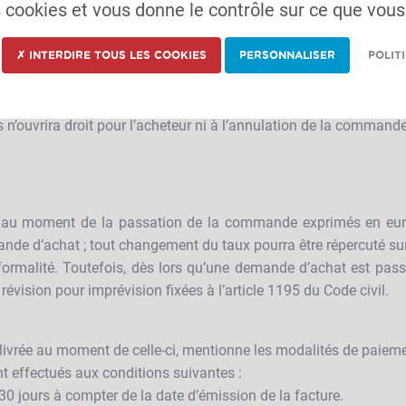
es cookies et vous donne le contrôle sur ce que vous
achat.
yen de tout document justificatif la réalité des vices appare
te facilité pour procéder à la constatation de ces vices et pour y
✗ INTERDIRE TOUS LES COOKIES
PERSONNALISER
POLIT
ont, au choix de la société CTH, remboursés ou remplacés da
’ouvrira droit pour l’acheteur ni à l’annulation de la commande,
r au moment de la passation de la commande exprimés en euro
nde d’achat ; tout changement du taux pourra être répercuté sur 
ormalité. Toutefois, dès lors qu’une demande d’achat est passé
révision pour imprévision fixées à l’article 1195 du Code civil.
délivrée au moment de celle-ci, mentionne les modalités de paiem
nt effectués aux conditions suivantes :
0 jours à compter de la date d’émission de la facture.