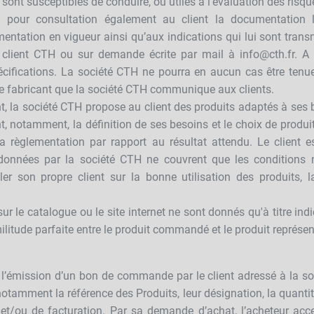
sont susceptibles de conduire, ou utiles à l'évaluation des risqu
 pour consultation également au client la documentation lui
entation en vigueur ainsi qu’aux indications qui lui sont trans
client CTH ou sur demande écrite par mail à info@cth.fr. A c
écifications. La société CTH ne pourra en aucun cas être ten
le fabricant que la société CTH communique aux clients.
nt, la société CTH propose au client des produits adaptés à ses be
, notamment, la définition de ses besoins et le choix de produi
e la règlementation par rapport au résultat attendu. Le client
données par la société CTH ne couvrent que les conditions no
ller son propre client sur la bonne utilisation des produits, 
r le catalogue ou le site internet ne sont donnés qu'à titre in
militude parfaite entre le produit commandé et le produit représe
l’émission d’un bon de commande par le client adressé à la so
otamment la référence des Produits, leur désignation, la quantité
n et/ou de facturation. Par sa demande d’achat, l’acheteur acc