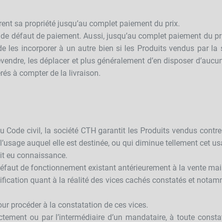
ent sa propriété jusqu’au complet paiement du prix.
 de défaut de paiement. Aussi, jusqu’au complet paiement du pri
r, de les incorporer à un autre bien si les Produits vendus par 
revendre, les déplacer et plus généralement d’en disposer d’aucu
férés à compter de la livraison.
 Code civil, la société CTH garantit les Produits vendus contre
’usage auquel elle est destinée, ou qui diminue tellement cet us
ait eu connaissance.
 défaut de fonctionnement existant antérieurement à la vente mai
stification quant à la réalité des vices cachés constatés et notamm
 pour procéder à la constatation de ces vices.
ctement ou par l’intermédiaire d’un mandataire, à toute constat