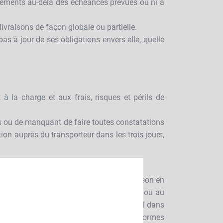
aiements au-delà des échéances prévues ou ni à
livraisons de façon globale ou partielle.
pas à jour de ses obligations envers elle, quelle
 la charge et aux frais, risques et périls de
ies ou de manquant de faire toutes constatations
ion auprès du transporteur dans les trois jours,
t être impérativement vérifiés à la livraison en
s Produits livrés aux Produits commandés ou au
 la connaissance de la société CTH par mail dans
ises seront réputées irréfragablement conformes