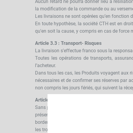
Aucun retard ne pourra donner lieu à résiliat
la modification de la commande ou au versemen
Les livraisons ne sont opérées qu’en fonction d
En toute hypothèse, la société CTH est en droit 
qu'en soit la cause, y compris en cas de force 
Article 3.3 : Transport- Risques
La livraison s'effectue franco sous la responsab
Toutes les opérations de transports, assuran
l’acheteur.
Dans tous les cas, les Produits voyagent aux ri
nécessaires et de confirmer ses réserves par ac
non compris les jours fériés, qui suivent la ré
Article 3.4 : Réception et conformité
Sans préjudice des dispositions à prendre vis-à
présence du transporteur. Les éventuelles réc
bordereau d'expédition, doivent être formulées 
les trois jours, non compris les jours fériés 