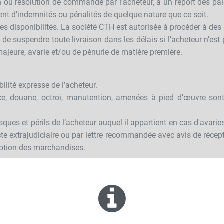
ion ou résolution de commande par l’acheteur, à un report des p
t d’indemnités ou pénalités de quelque nature que ce soit.
es disponibilités. La société CTH est autorisée à procéder à des 
de suspendre toute livraison dans les délais si l’acheteur n’est 
majeure, avarie et/ou de pénurie de matière première.
ilité expresse de l’acheteur.
ce, douane, octroi, manutention, amenées à pied d’œuvre sont à
sques et périls de l’acheteur auquel il appartient en cas d'avar
te extrajudiciaire ou par lettre recommandée avec avis de récept
ception des marchandises.
-vis du transporteur, le nombre et l’état des marchandises doiven
lamations sur les vices apparents ou sur la non-conformité de
par écrit par l’acheteur sur le bon de livraison et être portées à
qui suivent la réception des marchandises. A défaut les marchand