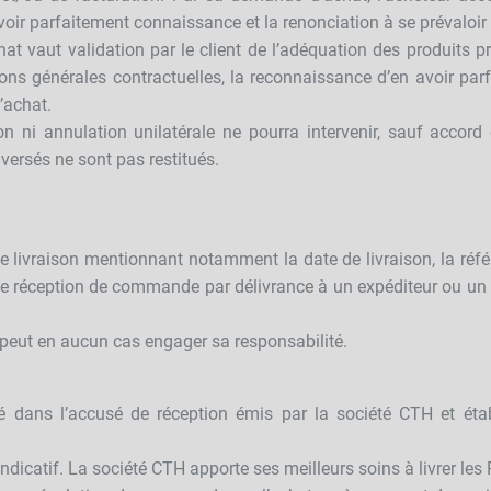
voir parfaitement connaissance et la renonciation à se prévaloi
at vaut validation par le client de l’adéquation des produits 
ions générales contractuelles, la reconnaissance d’en avoir pa
’achat.
on ni annulation unilatérale ne pourra intervenir, sauf accor
ersés ne sont pas restitués.
ivraison mentionnant notamment la date de livraison, la référe
de réception de commande par délivrance à un expéditeur ou un 
 peut en aucun cas engager sa responsabilité.
ué dans l’accusé de réception émis par la société CTH et éta
indicatif. La société CTH apporte ses meilleurs soins à livrer les