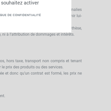
 souhaitez activer
nts, manquements, non-conformités ou anomalies
 porter remède. Il s'abstiendra d'intervenir lui-
IQUE DE CONFIDENTIALITÉ
ns les meilleurs délais. En toute hypothèse,
 ni à l’attribution de dommages et intérêts.
s, hors taxe, transport non compris et tenant
le prix des produits ou des services.
e et donc qu’un contrat est formé, les prix ne
ent.