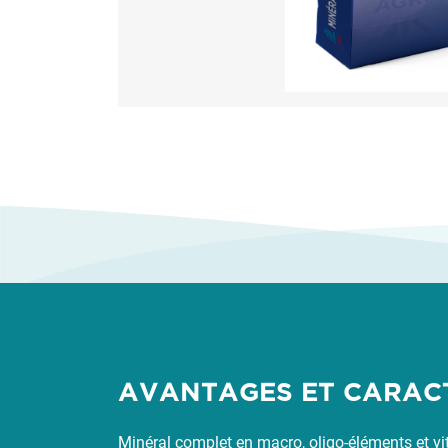
AVANTAGES ET CARAC
Minéral complet en macro, oligo-éléments et vi