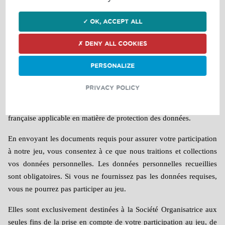
que ce soit, sans que sa responsabilité ne puisse être engagée.
✓ OK, ACCEPT ALL
✗ DENY ALL COOKIES
ARTICLE 10 – UTILISATION DE L'IDENTITE
DES GAGNANTS
PERSONALIZE
Vos données personnelles sont traitées par la Société
PRIVACY POLICY
Organisatrice, agissant en qualité de destinataire et responsable de
traitement, conformément à la réglementation européenne et
française applicable en matière de protection des données.
En envoyant les documents requis pour assurer votre participation
à notre jeu, vous consentez à ce que nous traitions et collections
vos données personnelles. Les données personnelles recueillies
sont obligatoires. Si vous ne fournissez pas les données requises,
vous ne pourrez pas participer au jeu.
Elles sont exclusivement destinées à la Société Organisatrice aux
seules fins de la prise en compte de votre participation au jeu, de