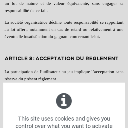
un lot de nature et de valeur équivalente, sans engager sa
responsabilité de ce fait.
La société organisatrice décline toute responsabilité se rapportant
au lot offert, notamment en cas de retard ou relativement à une
éventuelle insatisfaction du gagnant concernant le
lot.
ARTICLE 8 : ACCEPTATION DU REGLEMENT
La participation de l’utilisateur au jeu implique l’acceptation sans
réserve du présent règlement.
ARTICLE 9 : MODIFICATION – ANNULATION
DU JEU
This site uses cookies and gives you
CTH se réserve le droit, à tout moment, d’annuler, de modifier, de
control over what you want to activate
prolonger ou de reporter le présent jeu, et ce pour quelque raison