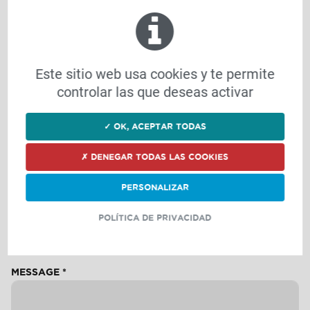
NON
SI OUI, QUEL EST VOTRE CODE CLIENT ?
Este sitio web usa cookies y te permite
controlar las que deseas activar
QUEL TYPE D'EXPLOITATION AVEZ-VOUS ?
*
✓ OK, ACEPTAR TODAS
EXPLOITATION BOVINS LAIT
EXPLOITATION BOVINS VIANDE
✗ DENEGAR TODAS LAS COOKIES
EXPLOITATION CAPRINS/OVINS
EXPLOITATION VOLAILLES
PERSONALIZAR
EXPLOITATION ÉQUINS/CENTRE ÉQUESTRE
POLÍTICA DE PRIVACIDAD
AUTRE
MESSAGE
*